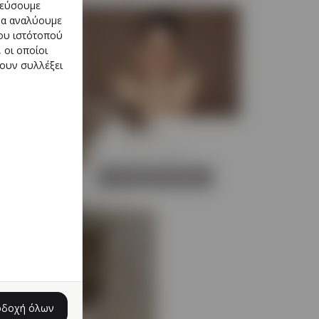
ικεύσουμε
 να αναλύουμε
του ιστότοπού
 οι οποίοι
χουν συλλέξει
ΠΡΟΣΩΠΟ-ΣΩΜΑ
οδοχή όλων