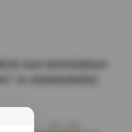
θείτε των εκπτώσεων
υν" οι συσκευασίες