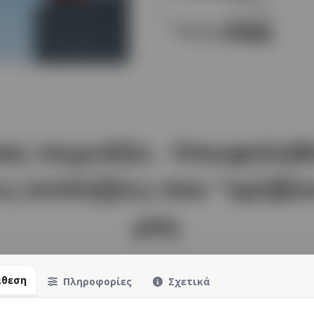
σας ταιριάζει - Επωφελη
ις εκπλήξεις που "κρύβο
μας
άθεση
Πληροφορίες
Σχετικά