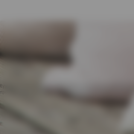
Εγγραφείτε για να ενημερώνεστε πρώτοι για τα νέα μας προϊόντα κα
προνόμια Subscriber όπως εκπτώσεις,δώρα,preview,αξεσουάρ,δωρε