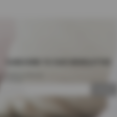
SUBSCRIBE TO OUR NEWSLETTER
ι να λαμβάνετε κάθε μήνα
άν αποστολή!