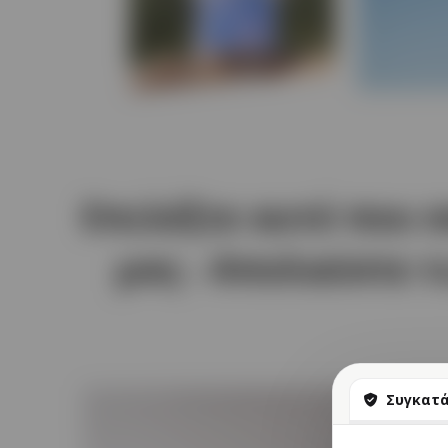
Επιλέξτε αυτό που 
μας - Απολαύστε τ
Συγκατ