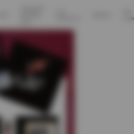
ΚΑΛΟΚΑΙΡΙ
SILK
PET
ΟΥΦ
ΜΕ Pillow-
ΜΠΑΝΙΟ
PRODUCTS
LIVI
Glam