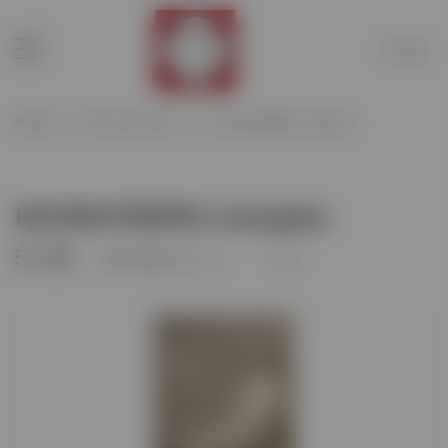
Διαχείριση λογαριασμού
Ιστορικό παραγγελιών
Αρχική
Λίστα προϊόντων
ΚΟΥΝΟΥΠΙΕΡΕΣ-Canopies
Στοιχεία χρέωσης
Προστασία προσωπικών
δεδομένων.
ΚΟΥΝΟΥΠΙΕΡΕΣ-Canopies
Διαγραφή λογαριασμού
Ταξινόμηση: A-Ω
12
Αποσύνδεση