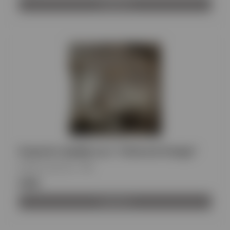
Προβολή
Ουρανός Κρεβατιού "Ethereal Design"
Κωδικός προϊόντος
:
PG
€360
Προβολή