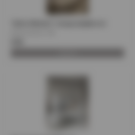
"Boho Minimal" Canopy Κρεβατιού
Κωδικός προϊόντος
:
PG
€390
Προβολή