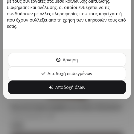
με τους συνεργάτες στα μέσα κοινωνικής δικτύωσης,
Κωδικός προϊόντος
:
PG
διαφήμισης και ανάλυσης, οι οποίοι ενδέχεται να τις
€390
συνδυάσουν με άλλες πληροφορίες που τους παρείχατε ή
που έχουν συλλέξει από τη χρήση των υπηρεσιών τους από
Προβολή
εσάς.
Άρνηση
Αποδοχή επιλεγμένων
Αποδοχή όλων
Κουνουπιέρα Κρεβατιού Boho-Romantic
Κωδικός προϊόντος
:
PG
€190