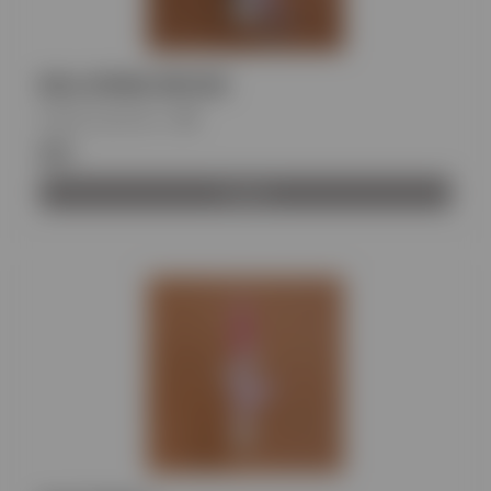
BALLERINA MOUSE
Κωδικός προϊόντος
:
BH
€21
Αγορά