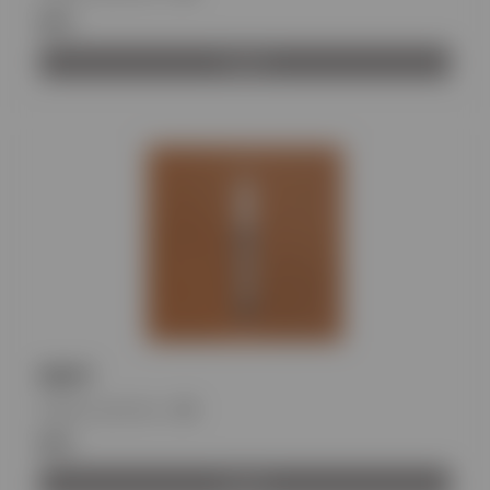
€11
Αγορά
NAVY
Κωδικός προϊόντος
:
BH
€11
Αγορά