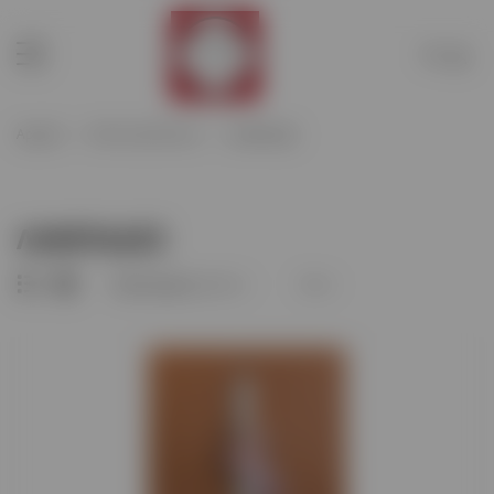
Διαχείριση λογαριασμού
Ιστορικό παραγγελιών
Αρχική
Λίστα προϊόντων
ΛΑΜΠΑΔΕΣ
Στοιχεία χρέωσης
Προστασία προσωπικών
δεδομένων.
ΛΑΜΠΑΔΕΣ
Διαγραφή λογαριασμού
Ταξινόμηση: A-Ω
12
Αποσύνδεση