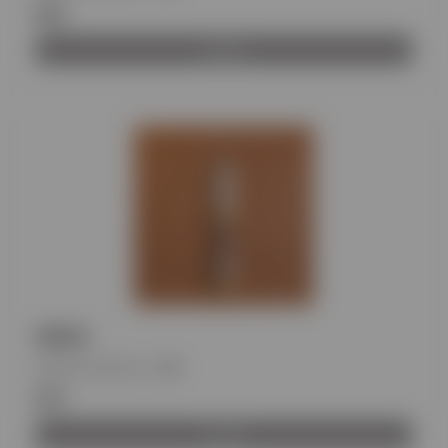
€21
Αγορά
INDIA
Κωδικός προϊόντος
:
BH
€11
Αγορά