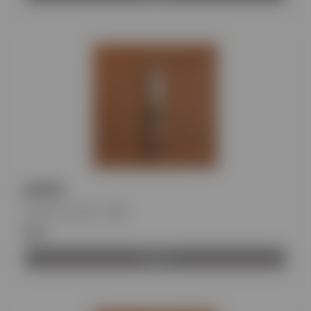
JAPAN
Κωδικός προϊόντος
:
BH
€11
Αγορά