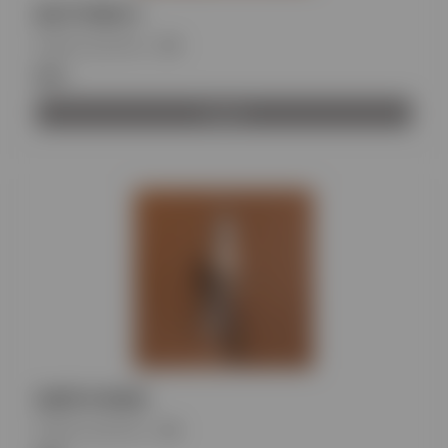
BUTTERFLY
Κωδικός προϊόντος
:
BH
€11
Αγορά
EARTH ROSE
Κωδικός προϊόντος
:
BH