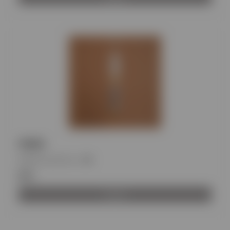
PARIS
Κωδικός προϊόντος
:
BH
€11
Αγορά