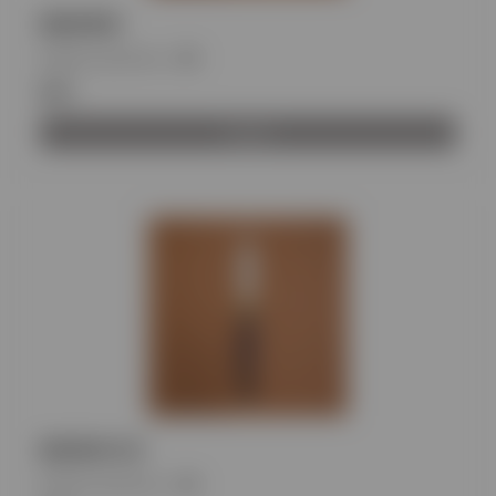
MADRID
Κωδικός προϊόντος
:
BH
€11
Αγορά
MOROCCO
Κωδικός προϊόντος
:
BH