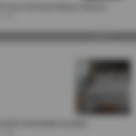
 Λευκό Πάπλωμα Olympos Collection
ος
:
VS
Προβολή
ΚΟΥΒΕΡΤΟΠΑΠΛΩΜΑ Pop Rabbit
ος
:
BH