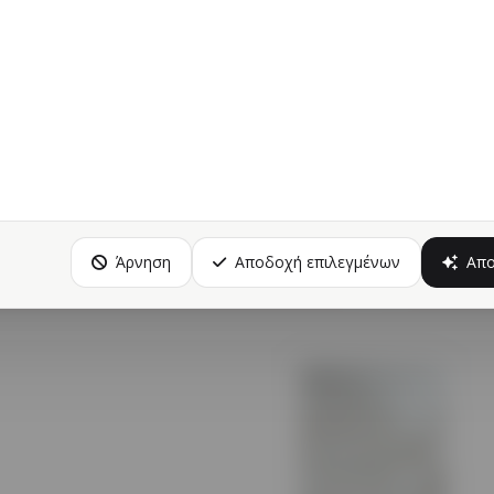
ΠΑΠΛΩΜΑ ΒΕΛΟΥΤΕ FLANNEL
ος
:
BH
Άρνηση
Αποδοχή επιλεγμένων
Απ
Προβολή