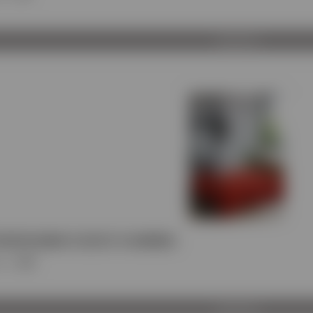
Προβολή
ΠΑΠΛΩΜΑ FLEECE FLANNEL
ος
:
MDI
Προβολή