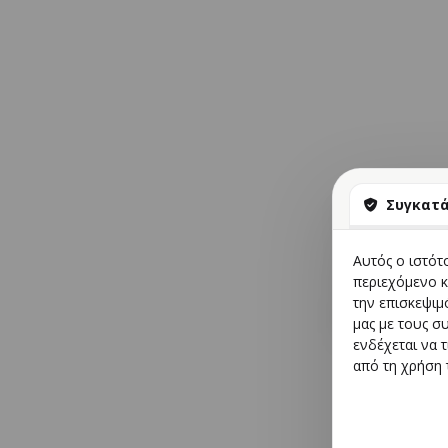
Συγκατ
ΚΟΥΒΕΡΤΟΠ
Κωδικός προϊόντ
Αυτός ο ιστότ
€63
περιεχόμενο κ
την επισκεψιμ
μας με τους σ
ενδέχεται να 
από τη χρήση 