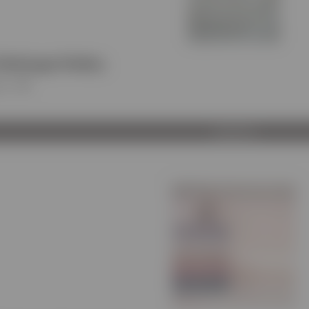
Πάπλωμα Πίνδος
ος
:
VS
Προβολή