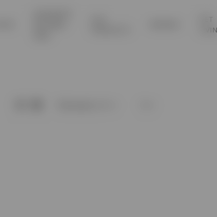
ΚΑΛΟΚΑΙΡΙ
SILK
PET
ΟΥΦ
ΜΕ Pillow-
ΜΠΑΝΙΟ
PRODUCTS
LIVI
Glam
Ταξινόμηση: A-Ω
12