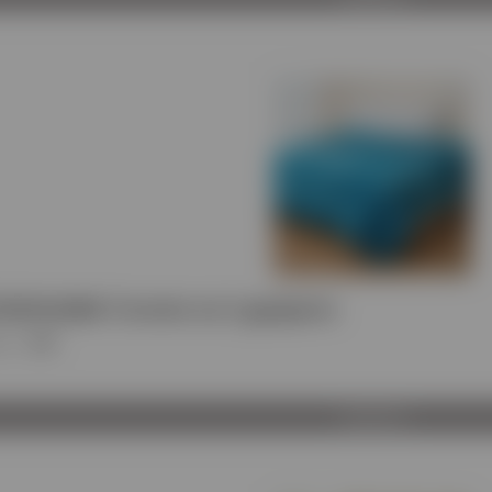
ΠΑΠΛΩΜΑ Toronto σε 2 χρώματα
ος
:
VPR
Προβολή