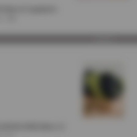
tripe σε 5 χρώματα
ος
:
VPR
Προβολή
ΙΠΛΗΣ ΟΨΗΣ Micro 12
ος
:
VS